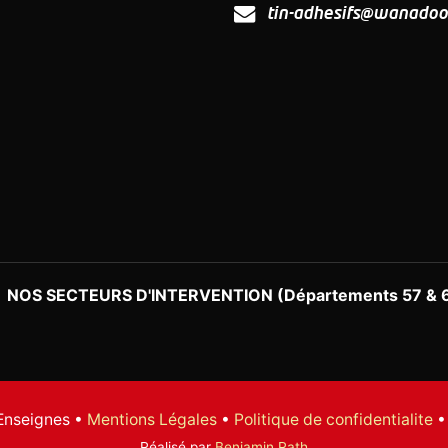
tin-adhesifs@wanadoo.
NOS SECTEURS D'INTERVENTION (Départements 57 & 
Enseignes •
Mentions Légales
•
Politique de confidentialite
Réalisé par
Benjamin Rath