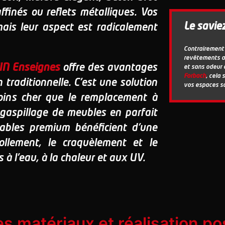
raffinés ou reflets métalliques
. Vos
Le savie
mais leur aspect est radicalement
Contrairement 
revêtements a
IN Enseignes
offre des avantages
et sans odeur 
Forbach
, cela 
traditionnelle. C'est une solution
vos espaces sa
ns cher que le remplacement à
e gaspillage de meubles en parfait
mables premium bénéficient d'une
llement, le craquèlement et le
 à l'eau, à la chaleur et aux UV.
 matériaux et réalisation pos