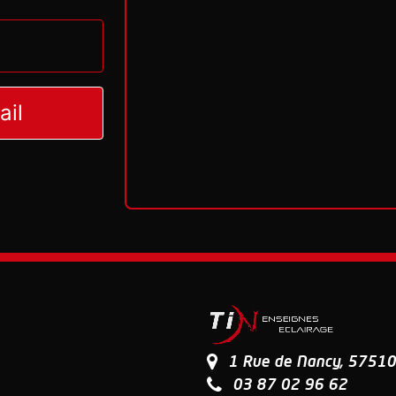
ail
1 Rue de Nancy, 57510 
03 87 02 96 62