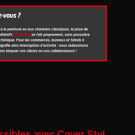
z-vous ?
à la peinture ou aux chantiers classiques, la pose de
dhésifs
Cover Styl
se fait proprement, sans poussière
chimique. Pour les commerces, bureaux et hôtels à
signifie zéro interruption d'activité : nous redessinons
ns bloquer vos clients ou vos collaborateurs !
sibles avec Cover Styl