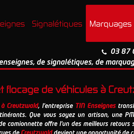
eignes
Signalétiques
Marquages
03 87 
d'enseignes, de signalétiques, de marqua
et flocage de véhicules à Creu
 à Creutzwald
, l'entreprise
TIN Enseignes
transf
 itinérants. Que vous soyez un artisan, une 
 de camionnette offre l'un des meilleurs retours s
 rues de
Creutzwald
devient une opportunité de c