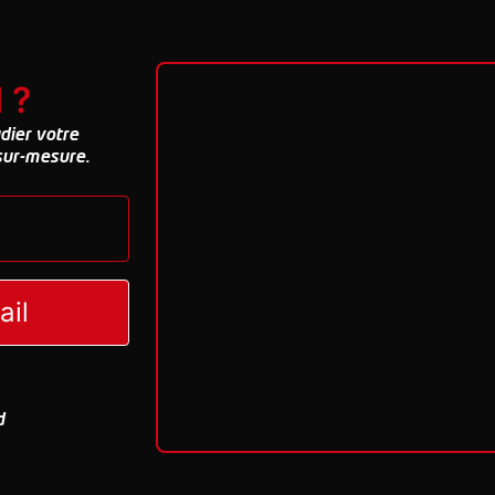
 ?
dier votre
 sur-mesure.
ail
d